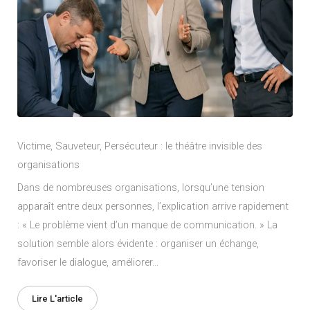
Victime, Sauveteur, Persécuteur : le théâtre invisible des
organisations
Dans de nombreuses organisations, lorsqu’une tension
apparaît entre deux personnes, l’explication arrive rapidement
: « Le problème vient d’un manque de communication. » La
solution semble alors évidente : organiser un échange,
favoriser le dialogue, améliorer…
Lire L'article