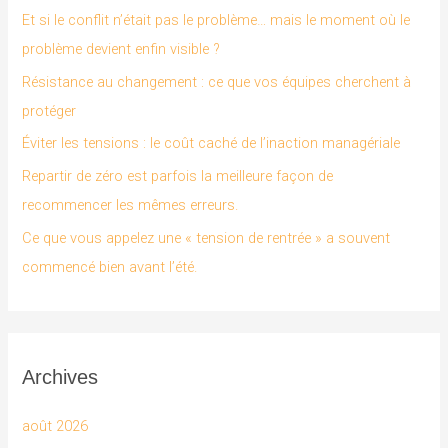
r
Et si le conflit n’était pas le problème… mais le moment où le
c
problème devient enfin visible ?
h
Résistance au changement : ce que vos équipes cherchent à
e
protéger
r
Éviter les tensions : le coût caché de l’inaction managériale
Repartir de zéro est parfois la meilleure façon de
:
recommencer les mêmes erreurs.
Ce que vous appelez une « tension de rentrée » a souvent
commencé bien avant l’été.
Archives
août 2026