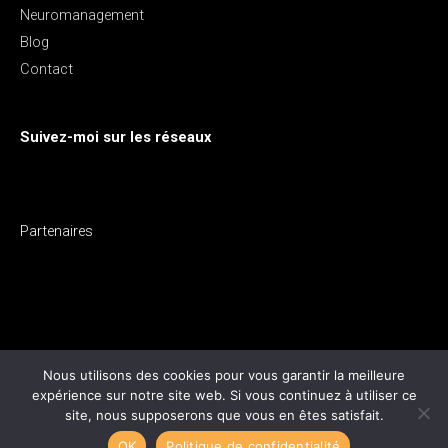
Neuromanagement
Blog
Contact
Suivez-moi sur les réseaux
Partenaires
Nous utilisons des cookies pour vous garantir la meilleure
expérience sur notre site web. Si vous continuez à utiliser ce
Copyright © 2026
Sylvie Nourry Coaching
site, nous supposerons que vous en êtes satisfait.
OK
Politique de confidentialité