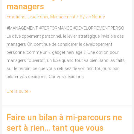
personnel,
managers
le
levier
Emotions
,
Leadership
,
Management
/
Sylvie Nourry
stratégique
#MANAGEMENT #PERFORMANCE #DEVELOPPEMENTPERSO
invisible
Le développement personnel, le levier stratégique invisible des
des
managers On continue de considérer le développement
managers
personnel comme un « gadget new age ». Une option pour
managers “ouverts”, un luxe quand tout va bien.Dans les faits,
sur le terrain, ce que vous refusez de voir finit toujours par
piloter vos décisions. Car vos décisions
Lire la suite »
Faire un bilan à mi-parcours ne
Faire
un
sert à rien… tant que vous
bilan