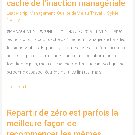
caché de l’inaction managériale
tensions
Leadership
,
Management
,
Qualite de Vie au Travail
/
Sylvie
:
Nourry
le
#MANAGEMENT #CONFLIT #TENSIONS #ÉVITEMENT Éviter
coût
les tensions : le coût caché de l’inaction managériale Il y a les
caché
tensions visibles. Et puis il y a toutes celles que l’on choisit de
de
ne pas regarder. Un manager sait qu’une collaboration ne
l’inaction
fonctionne plus, mais attend encore. Un dirigeant voit qu’une
managériale
personne dépasse régulièrement les limites, mais
Lire la suite »
Repartir de zéro est parfois la
Repartir
de
meilleure façon de
zéro
recommencer les mêmes