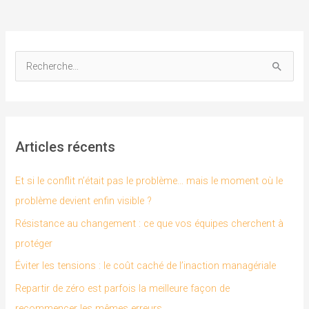
R
e
c
h
Articles récents
e
r
Et si le conflit n’était pas le problème… mais le moment où le
c
problème devient enfin visible ?
h
Résistance au changement : ce que vos équipes cherchent à
e
protéger
r
Éviter les tensions : le coût caché de l’inaction managériale
Repartir de zéro est parfois la meilleure façon de
:
recommencer les mêmes erreurs.