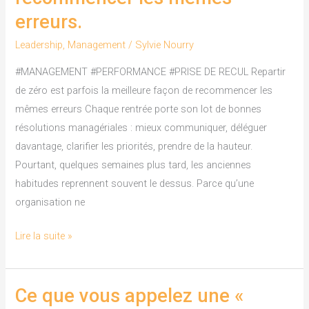
est
erreurs.
parfois
la
Leadership
,
Management
/
Sylvie Nourry
meilleure
#MANAGEMENT #PERFORMANCE #PRISE DE RECUL Repartir
façon
de zéro est parfois la meilleure façon de recommencer les
de
mêmes erreurs Chaque rentrée porte son lot de bonnes
recommencer
résolutions managériales : mieux communiquer, déléguer
les
davantage, clarifier les priorités, prendre de la hauteur.
mêmes
Pourtant, quelques semaines plus tard, les anciennes
erreurs.
habitudes reprennent souvent le dessus. Parce qu’une
organisation ne
Lire la suite »
Ce que vous appelez une «
Ce