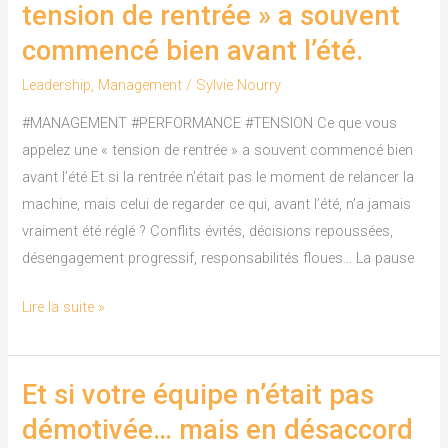
que
tension de rentrée » a souvent
vous
commencé bien avant l’été.
appelez
une
Leadership
,
Management
/
Sylvie Nourry
«
#MANAGEMENT #PERFORMANCE #TENSION Ce que vous
tension
appelez une « tension de rentrée » a souvent commencé bien
de
avant l’été Et si la rentrée n’était pas le moment de relancer la
rentrée
machine, mais celui de regarder ce qui, avant l’été, n’a jamais
»
vraiment été réglé ? Conflits évités, décisions repoussées,
a
désengagement progressif, responsabilités floues… La pause
souvent
commencé
Lire la suite »
bien
avant
l’été.
Et si votre équipe n’était pas
Et
si
démotivée… mais en désaccord
votre