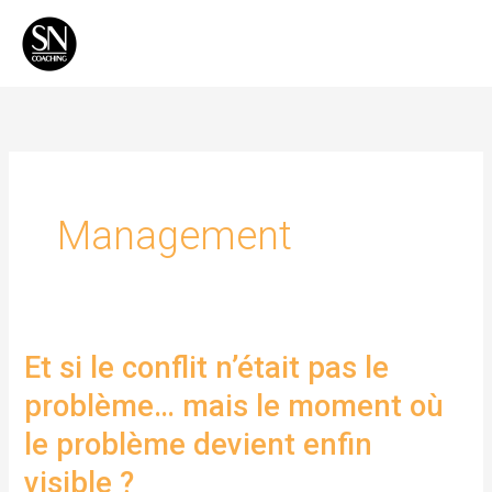
Aller
Men
au
Princ
contenu
Management
Et si le conflit n’était pas le
Et
si
problème… mais le moment où
le
le problème devient enfin
conflit
visible ?
n’était