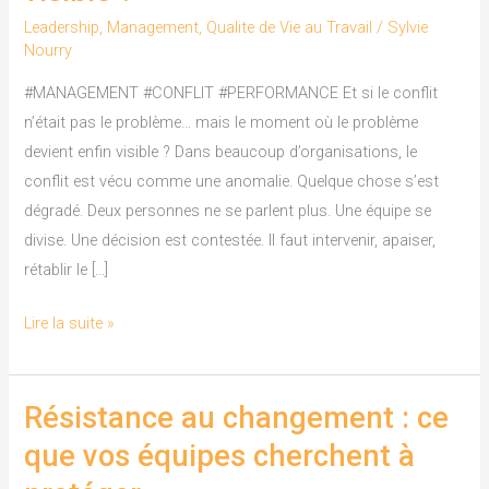
pas
Leadership
,
Management
,
Qualite de Vie au Travail
/
Sylvie
le
Nourry
problème…
#MANAGEMENT #CONFLIT #PERFORMANCE Et si le conflit
mais
n’était pas le problème… mais le moment où le problème
le
devient enfin visible ? Dans beaucoup d’organisations, le
moment
conflit est vécu comme une anomalie. Quelque chose s’est
où
dégradé. Deux personnes ne se parlent plus. Une équipe se
le
divise. Une décision est contestée. Il faut intervenir, apaiser,
problème
rétablir le […]
devient
enfin
Lire la suite »
visible
?
Résistance au changement : ce
Résistance
au
que vos équipes cherchent à
changement