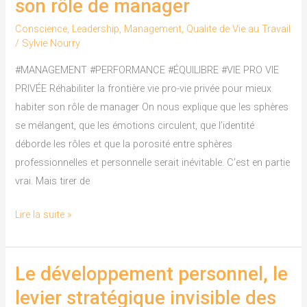
son rôle de manager
vie
pro-
Conscience
,
Leadership
,
Management
,
Qualite de Vie au Travail
/
Sylvie Nourry
vie
privée
#MANAGEMENT #PERFORMANCE #ÉQUILIBRE #VIE PRO VIE
pour
PRIVÉE Réhabiliter la frontière vie pro-vie privée pour mieux
mieux
habiter son rôle de manager On nous explique que les sphères
habiter
se mélangent, que les émotions circulent, que l’identité
son
déborde les rôles et que la porosité entre sphères
rôle
professionnelles et personnelle serait inévitable. C’est en partie
de
vrai. Mais tirer de
manager
Lire la suite »
Le développement personnel, le
Le
développement
levier stratégique invisible des