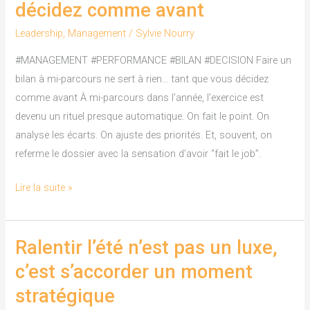
décidez comme avant
à
mi-
Leadership
,
Management
/
Sylvie Nourry
parcours
#MANAGEMENT #PERFORMANCE #BILAN #DECISION Faire un
ne
bilan à mi-parcours ne sert à rien… tant que vous décidez
sert
comme avant À mi-parcours dans l’année, l’exercice est
à
devenu un rituel presque automatique. On fait le point. On
rien…
analyse les écarts. On ajuste des priorités. Et, souvent, on
tant
referme le dossier avec la sensation d’avoir “fait le job”.
que
vous
Lire la suite »
décidez
comme
avant
Ralentir l’été n’est pas un luxe,
Ralentir
l’été
c’est s’accorder un moment
n’est
stratégique
pas