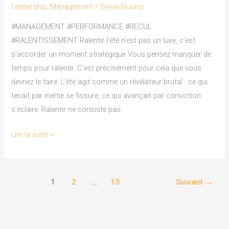
un
Leadership
,
Management
/
Sylvie Nourry
luxe,
#MANAGEMENT #PERFORMANCE #RECUL
c’est
#RALENTISSEMENT Ralentir l’été n’est pas un luxe, c’est
s’accorder
s’accorder un moment stratégique Vous pensez manquer de
un
temps pour ralentir. C’est précisément pour cela que vous
moment
devriez le faire. L’été agit comme un révélateur brutal : ce qui
stratégique
tenait par inertie se fissure, ce qui avançait par conviction
s’éclaire. Ralentir ne consiste pas
Lire la suite »
1
2
…
13
Suivant
→