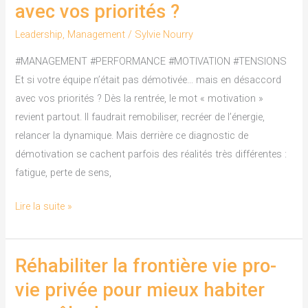
avec vos priorités ?
équipe
n’était
Leadership
,
Management
/
Sylvie Nourry
pas
#MANAGEMENT #PERFORMANCE #MOTIVATION #TENSIONS
démotivée…
Et si votre équipe n’était pas démotivée… mais en désaccord
mais
avec vos priorités ? Dès la rentrée, le mot « motivation »
en
revient partout. Il faudrait remobiliser, recréer de l’énergie,
désaccord
relancer la dynamique. Mais derrière ce diagnostic de
avec
démotivation se cachent parfois des réalités très différentes :
vos
fatigue, perte de sens,
priorités
?
Lire la suite »
Réhabiliter la frontière vie pro-
Réhabiliter
la
vie privée pour mieux habiter
frontière