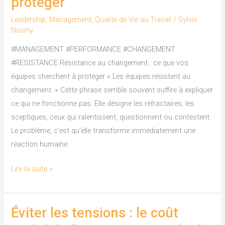
protéger
:
ce
Leadership
,
Management
,
Qualite de Vie au Travail
/
Sylvie
Nourry
que
vos
#MANAGEMENT #PERFORMANCE #CHANGEMENT
équipes
#RESISTANCE Résistance au changement : ce que vos
cherchent
équipes cherchent à protéger « Les équipes résistent au
à
changement. » Cette phrase semble souvent suffire à expliquer
protéger
ce qui ne fonctionne pas. Elle désigne les réfractaires, les
sceptiques, ceux qui ralentissent, questionnent ou contestent.
Le problème, c’est qu’elle transforme immédiatement une
réaction humaine
Lire la suite »
Éviter les tensions : le coût
Éviter
les