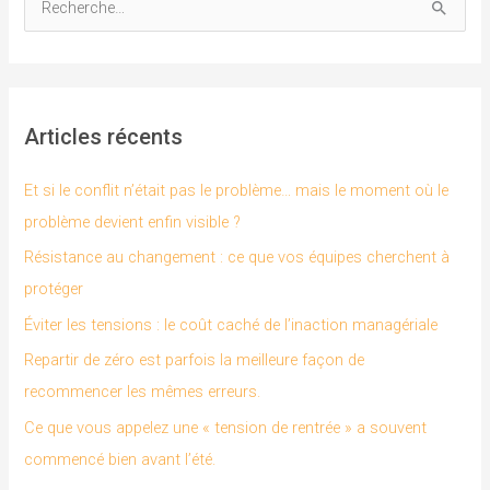
R
e
c
h
Articles récents
e
r
Et si le conflit n’était pas le problème… mais le moment où le
c
problème devient enfin visible ?
h
Résistance au changement : ce que vos équipes cherchent à
e
protéger
r
Éviter les tensions : le coût caché de l’inaction managériale
Repartir de zéro est parfois la meilleure façon de
:
recommencer les mêmes erreurs.
Ce que vous appelez une « tension de rentrée » a souvent
commencé bien avant l’été.