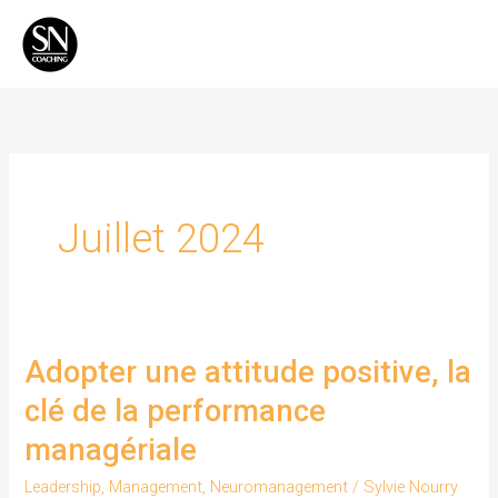
Aller
Men
au
Princ
contenu
Juillet 2024
Adopter une attitude positive, la
Adopter
une
clé de la performance
attitude
managériale
positive,
la
Leadership
,
Management
,
Neuromanagement
/
Sylvie Nourry