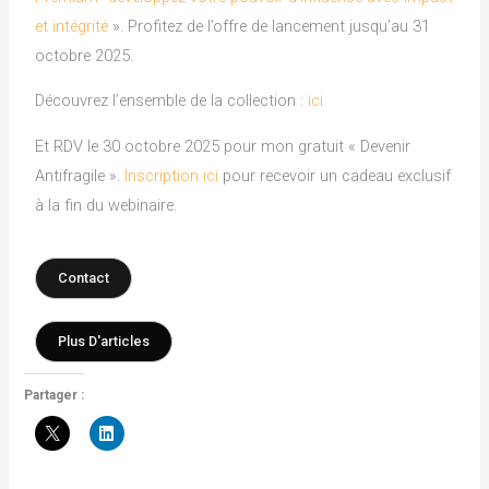
et intégrité
». Profitez de l’offre de lancement jusqu’au 31
octobre 2025.
Découvrez l’ensemble de la collection :
ici
Et RDV le 30 octobre 2025 pour mon gratuit « Devenir
Antifragile ».
Inscription ici
pour recevoir un cadeau exclusif
à la fin du webinaire.
Contact
Plus D'articles
Partager :