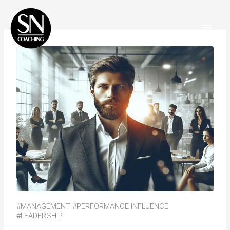
Aller
Men
au
Princ
contenu
#MANAGEMENT #PERFORMANCE INFLUENCE
#LEADERSHIP