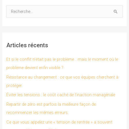
R
e
c
h
Articles récents
e
r
Et si le conflit n’était pas le problème… mais le moment où le
c
problème devient enfin visible ?
h
Résistance au changement : ce que vos équipes cherchent à
e
protéger
r
Éviter les tensions : le coût caché de l’inaction managériale
Repartir de zéro est parfois la meilleure façon de
:
recommencer les mêmes erreurs.
Ce que vous appelez une « tension de rentrée » a souvent