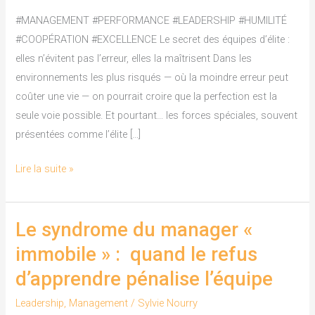
:
#MANAGEMENT #PERFORMANCE #LEADERSHIP #HUMILITÉ
elles
#COOPÉRATION #EXCELLENCE Le secret des équipes d’élite :
n’évitent
elles n’évitent pas l’erreur, elles la maîtrisent Dans les
pas
environnements les plus risqués — où la moindre erreur peut
l’erreur,
coûter une vie — on pourrait croire que la perfection est la
elles
seule voie possible. Et pourtant… les forces spéciales, souvent
la
présentées comme l’élite […]
maîtrisent
Lire la suite »
Le syndrome du manager «
Le
syndrome
immobile » : quand le refus
du
d’apprendre pénalise l’équipe
manager
«
Leadership
,
Management
/
Sylvie Nourry