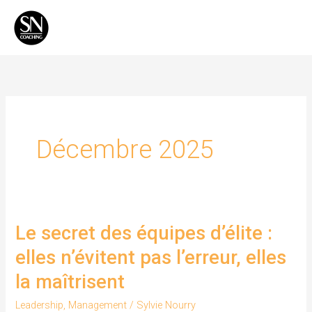
Aller
Men
au
Princ
contenu
Décembre 2025
Le secret des équipes d’élite :
Le
secret
elles n’évitent pas l’erreur, elles
des
la maîtrisent
équipes
d’élite
Leadership
,
Management
/
Sylvie Nourry