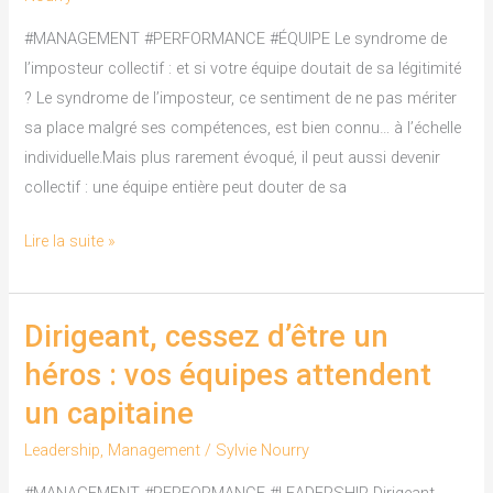
:
et
#MANAGEMENT #PERFORMANCE #ÉQUIPE Le syndrome de
si
l’imposteur collectif : et si votre équipe doutait de sa légitimité
votre
? Le syndrome de l’imposteur, ce sentiment de ne pas mériter
équipe
sa place malgré ses compétences, est bien connu… à l’échelle
doutait
individuelle.Mais plus rarement évoqué, il peut aussi devenir
de
collectif : une équipe entière peut douter de sa
sa
légitimité
Lire la suite »
?
Dirigeant, cessez d’être un
Dirigeant,
cessez
héros : vos équipes attendent
d’être
un capitaine
un
héros
Leadership
,
Management
/
Sylvie Nourry
: