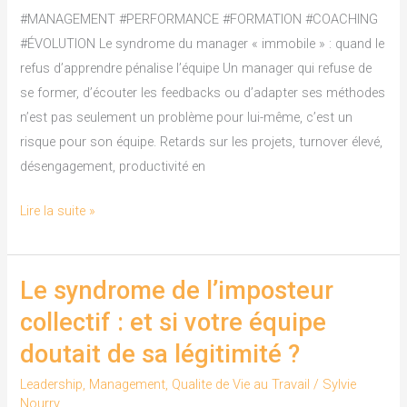
immobile
#MANAGEMENT #PERFORMANCE #FORMATION #COACHING
»
#ÉVOLUTION Le syndrome du manager « immobile » : quand le
:
refus d’apprendre pénalise l’équipe Un manager qui refuse de
quand
se former, d’écouter les feedbacks ou d’adapter ses méthodes
le
n’est pas seulement un problème pour lui-même, c’est un
refus
risque pour son équipe. Retards sur les projets, turnover élevé,
d’apprendre
désengagement, productivité en
pénalise
l’équipe
Lire la suite »
Le syndrome de l’imposteur
Le
syndrome
collectif : et si votre équipe
de
doutait de sa légitimité ?
l’imposteur
collectif
Leadership
,
Management
,
Qualite de Vie au Travail
/
Sylvie
Nourry