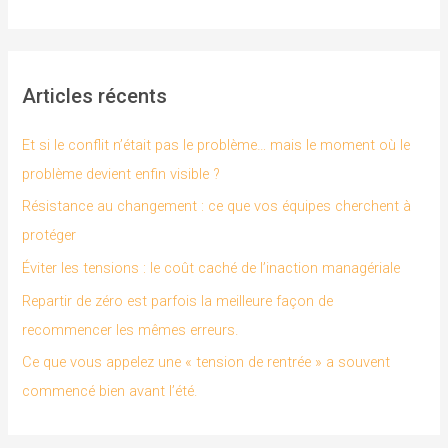
e
c
h
Articles récents
e
r
Et si le conflit n’était pas le problème… mais le moment où le
c
problème devient enfin visible ?
h
Résistance au changement : ce que vos équipes cherchent à
e
protéger
r
Éviter les tensions : le coût caché de l’inaction managériale
Repartir de zéro est parfois la meilleure façon de
:
recommencer les mêmes erreurs.
Ce que vous appelez une « tension de rentrée » a souvent
commencé bien avant l’été.