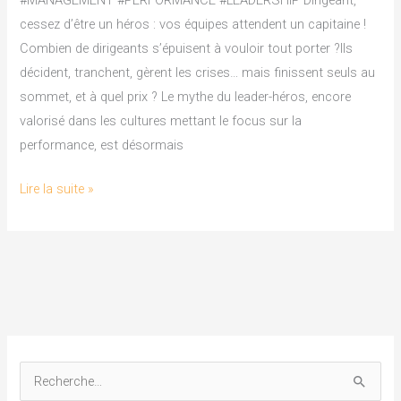
#MANAGEMENT #PERFORMANCE #LEADERSHIP Dirigeant,
vos
cessez d’être un héros : vos équipes attendent un capitaine !
équipes
Combien de dirigeants s’épuisent à vouloir tout porter ?Ils
attendent
décident, tranchent, gèrent les crises… mais finissent seuls au
un
sommet, et à quel prix ? Le mythe du leader-héros, encore
capitaine
valorisé dans les cultures mettant le focus sur la
performance, est désormais
Lire la suite »
R