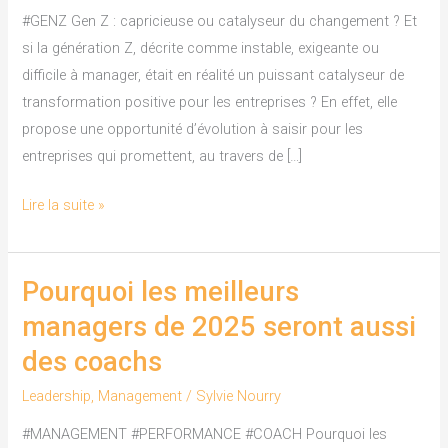
catalyseur
#GENZ Gen Z : capricieuse ou catalyseur du changement ? Et
du
si la génération Z, décrite comme instable, exigeante ou
changement
difficile à manager, était en réalité un puissant catalyseur de
?
transformation positive pour les entreprises ? En effet, elle
propose une opportunité d’évolution à saisir pour les
entreprises qui promettent, au travers de […]
Lire la suite »
Pourquoi les meilleurs
Pourquoi
les
managers de 2025 seront aussi
meilleurs
des coachs
managers
de
Leadership
,
Management
/
Sylvie Nourry
2025
#MANAGEMENT #PERFORMANCE #COACH Pourquoi les