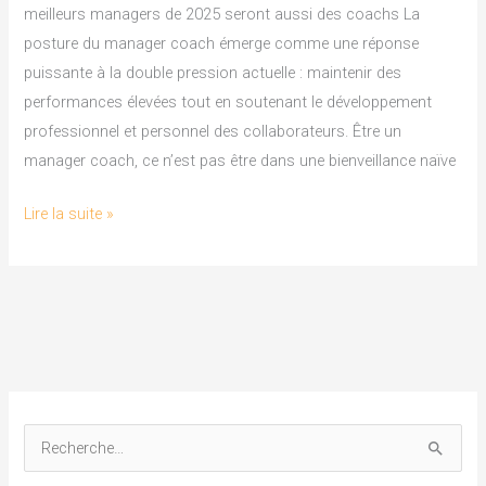
seront
meilleurs managers de 2025 seront aussi des coachs La
aussi
posture du manager coach émerge comme une réponse
des
puissante à la double pression actuelle : maintenir des
coachs
performances élevées tout en soutenant le développement
professionnel et personnel des collaborateurs. Être un
manager coach, ce n’est pas être dans une bienveillance naïve
Lire la suite »
R
e