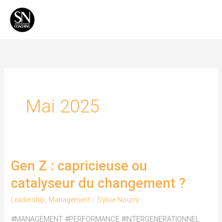
Aller
Men
au
Princ
contenu
Mai 2025
Gen Z : capricieuse ou
Gen
Z
catalyseur du changement ?
:
Leadership
,
Management
/
Sylvie Nourry
capricieuse
ou
#MANAGEMENT #PERFORMANCE #INTERGENERATIONNEL