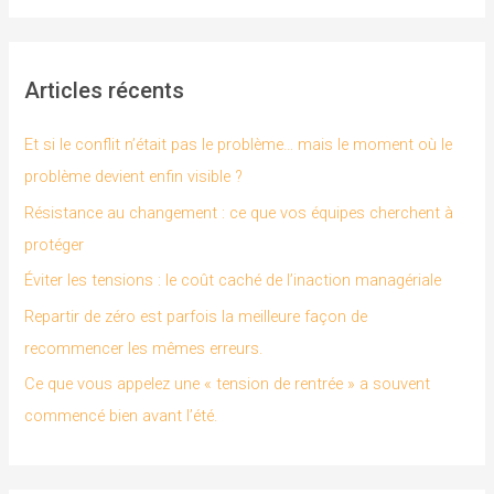
c
h
Articles récents
e
r
Et si le conflit n’était pas le problème… mais le moment où le
c
problème devient enfin visible ?
h
Résistance au changement : ce que vos équipes cherchent à
e
protéger
r
Éviter les tensions : le coût caché de l’inaction managériale
Repartir de zéro est parfois la meilleure façon de
:
recommencer les mêmes erreurs.
Ce que vous appelez une « tension de rentrée » a souvent
commencé bien avant l’été.