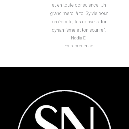
et en toute conscience. Un
grand merci à toi Sylvie pour
ton écoute, tes conseils, ton
dynamisme et ton sourire".
Nadia E.
Entrepreneuse