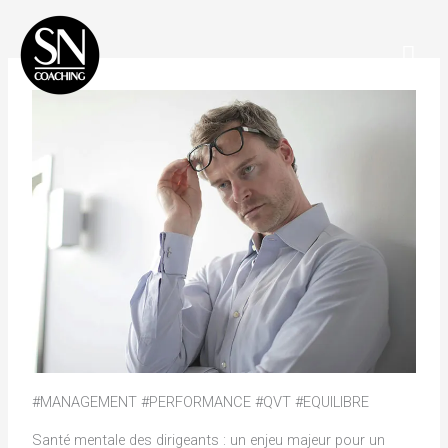
Aller
Men
au
Prin
contenu
#MANAGEMENT #PERFORMANCE #QVT #EQUILIBRE
Santé mentale des dirigeants : un enjeu majeur pour un