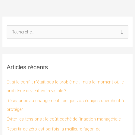
R
e
c
h
Articles récents
e
r
Et si le conflit n’était pas le problème… mais le moment où le
c
problème devient enfin visible ?
h
Résistance au changement : ce que vos équipes cherchent à
e
protéger
r
Éviter les tensions : le coût caché de l’inaction managériale
Repartir de zéro est parfois la meilleure façon de
: