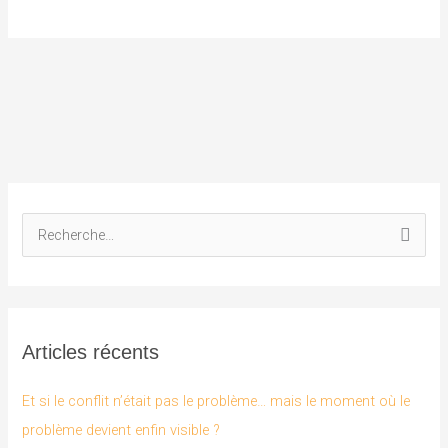
R
e
c
h
Articles récents
e
r
Et si le conflit n’était pas le problème… mais le moment où le
c
problème devient enfin visible ?
h