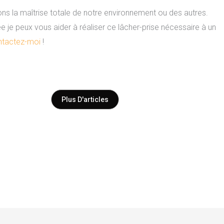
vons la maîtrise totale de notre environnement ou des autres.
 je peux vous aider à réaliser ce lâcher-prise nécessaire à un
tactez-moi
!
Plus D'articles