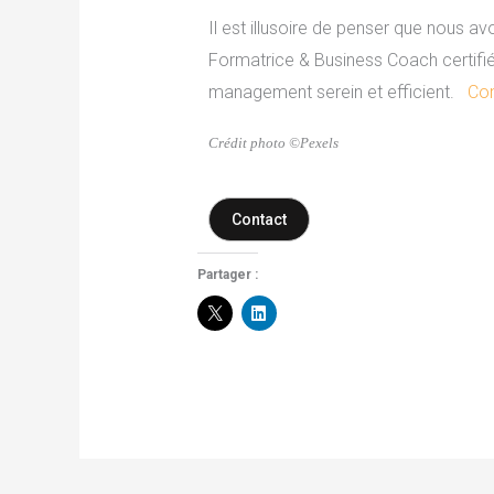
Il est illusoire de penser que nous a
Formatrice & Business Coach certifiée
management serein et efficient.
Con
Crédit photo ©Pexels
Contact
Partager :