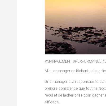
#MANAGEMENT #PERFORMANCE #L
Mieux manager en lâchant-prise grâ
Si le manager a la responsabilité d’at
prendre conscience que tout ne repose
recul et de lâcher-prise pour gagner
efficace.