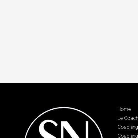
Home
Le Coach
Coaching 
Coaching