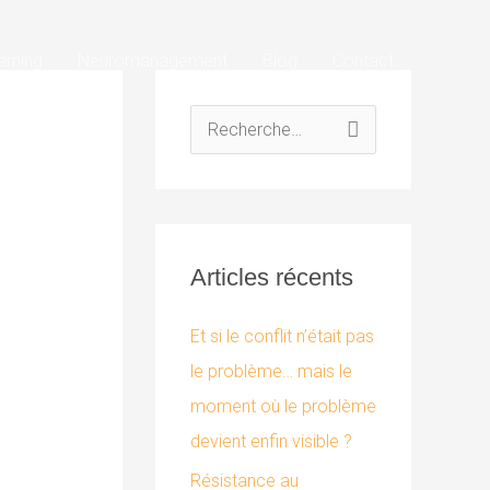
arning
Neuromanagement
Blog
Contact
R
e
c
h
Articles récents
e
r
Et si le conflit n’était pas
c
le problème… mais le
h
moment où le problème
e
devient enfin visible ?
r
Résistance au