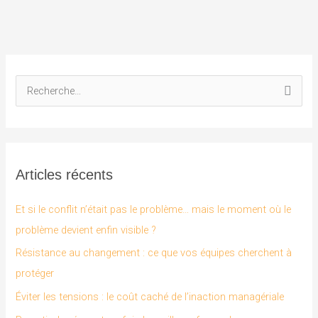
R
e
c
h
Articles récents
e
r
Et si le conflit n’était pas le problème… mais le moment où le
c
problème devient enfin visible ?
h
Résistance au changement : ce que vos équipes cherchent à
e
protéger
r
Éviter les tensions : le coût caché de l’inaction managériale