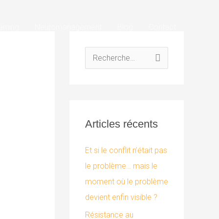
arning
Neuromanagement
Blog
Contact
R
e
c
h
Articles récents
e
r
Et si le conflit n’était pas
c
le problème… mais le
h
moment où le problème
e
devient enfin visible ?
r
Résistance au