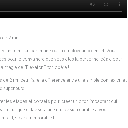
E
s de 2 mn
 un client, un partenaire ou un employeur potentiel. Vous
ges pour le convaincre que vous êtes la personne idéale pour
la magie de l’Elevator Pitch opère !
 de 2 mn peut faire la différence entre une simple connexion et
e supérieure.
rentes étapes et conseils pour créer un pitch impactant qui
 valeur unique et laissera une impression durable à vos
ercutant, soyez mémorable !