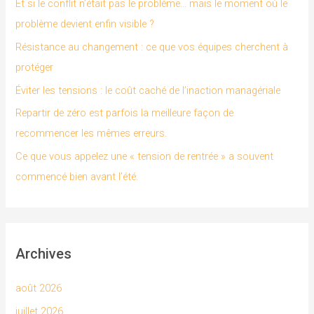
Et si le conflit n’était pas le problème… mais le moment où le
c
problème devient enfin visible ?
h
Résistance au changement : ce que vos équipes cherchent à
e
protéger
r
Éviter les tensions : le coût caché de l’inaction managériale
Repartir de zéro est parfois la meilleure façon de
:
recommencer les mêmes erreurs.
Ce que vous appelez une « tension de rentrée » a souvent
commencé bien avant l’été.
Archives
août 2026
juillet 2026