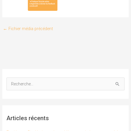
←
Fichier média précédent
R
e
c
h
Articles récents
e
r