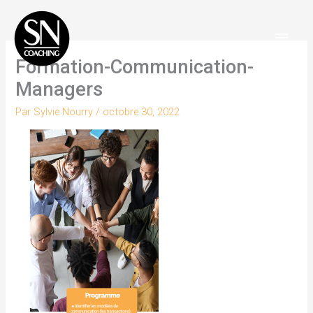
Aller
Men
au
Princ
contenu
Formation-Communication-
Managers
Par
Sylvie Nourry
/
octobre 30, 2022