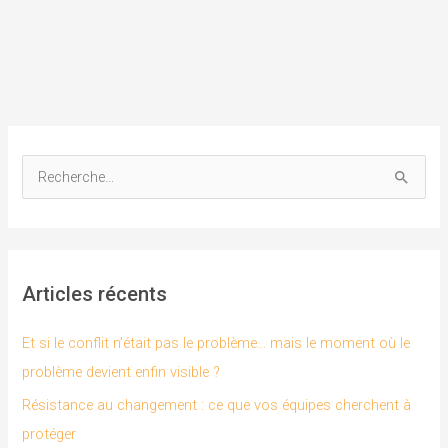
R
e
c
h
Articles récents
e
r
Et si le conflit n’était pas le problème… mais le moment où le
c
problème devient enfin visible ?
h
Résistance au changement : ce que vos équipes cherchent à
e
protéger
r