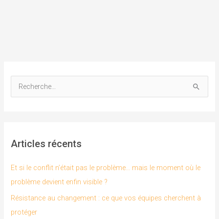
R
e
c
h
Articles récents
e
r
Et si le conflit n’était pas le problème… mais le moment où le
c
problème devient enfin visible ?
h
Résistance au changement : ce que vos équipes cherchent à
e
protéger
r