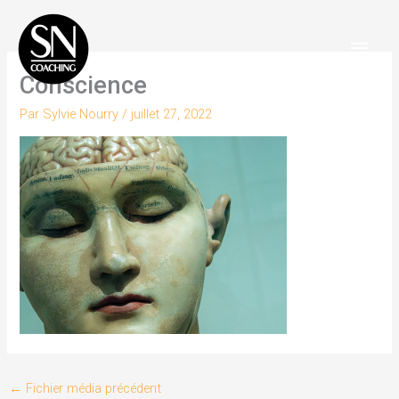
Aller
Men
au
Princ
contenu
Conscience
Par
Sylvie Nourry
/
juillet 27, 2022
←
Fichier média précédent