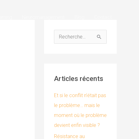
arning
Neuromanagement
Blog
Contact
R
e
c
h
Articles récents
e
r
Et si le conflit n’était pas
c
le problème… mais le
h
moment où le problème
e
devient enfin visible ?
r
Résistance au