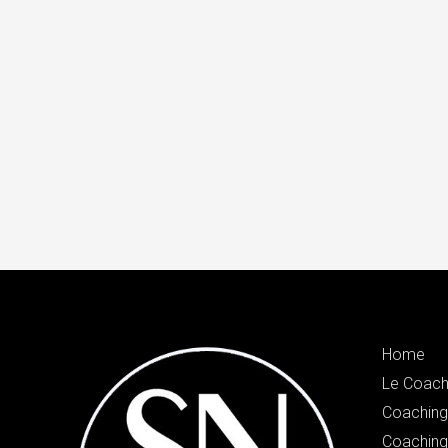
Home
Le Coach
Coaching 
Coaching