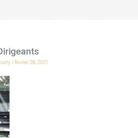
Coaching Individuel
Coaching Équipes
Formations & Ele
irigeants
Nourry
/
février 28, 2021