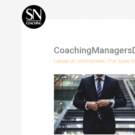
Aller
au
Home
Le Coaching
contenu
CoachingManagersD
Laisser un commentaire
/ Par
Sylvie 