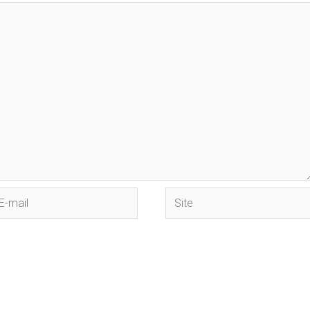
Site
il