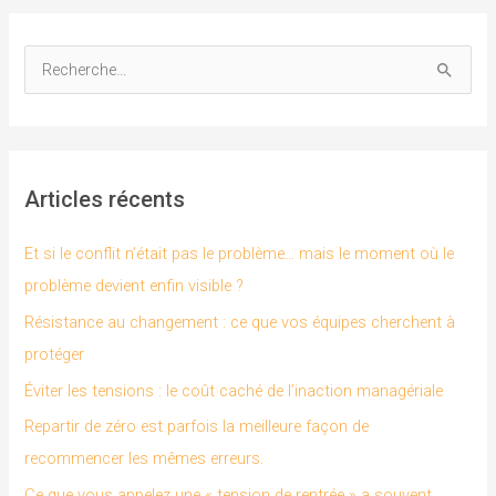
R
e
c
h
Articles récents
e
r
Et si le conflit n’était pas le problème… mais le moment où le
c
problème devient enfin visible ?
h
Résistance au changement : ce que vos équipes cherchent à
e
protéger
r
Éviter les tensions : le coût caché de l’inaction managériale
Repartir de zéro est parfois la meilleure façon de
:
recommencer les mêmes erreurs.
Ce que vous appelez une « tension de rentrée » a souvent