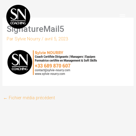
Aller
Men
au
Princ
contenu
SignatureMail5
Par
Sylvie Nourry
/
avril 5, 2023
←
Fichier média précédent