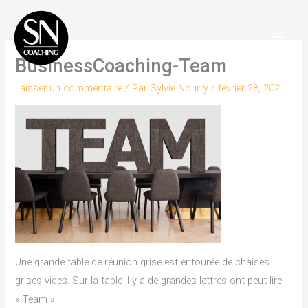
Aller
Men
au
Princ
contenu
BusinessCoaching-Team
Laisser un commentaire
/ Par
Sylvie Nourry
/
février 28, 2021
Une grande table de réunion grise est entourée de chaises
grises vides. Sur la table il y a de grandes lettres ont peut lire
« Team »