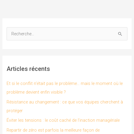
R
e
c
h
Articles récents
e
r
Et si le conflit n’était pas le problème… mais le moment où le
c
problème devient enfin visible ?
h
Résistance au changement : ce que vos équipes cherchent à
e
protéger
r
Éviter les tensions : le coût caché de l’inaction managériale
Repartir de zéro est parfois la meilleure façon de
: