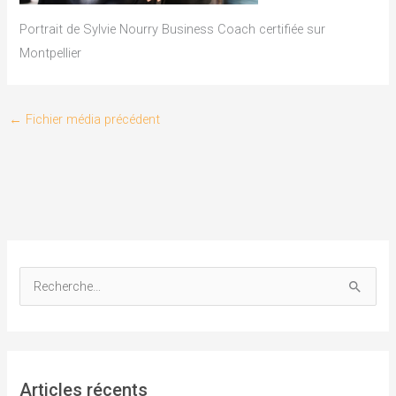
Portrait de Sylvie Nourry Business Coach certifiée sur
Montpellier
←
Fichier média précédent
R
e
c
h
Articles récents
e