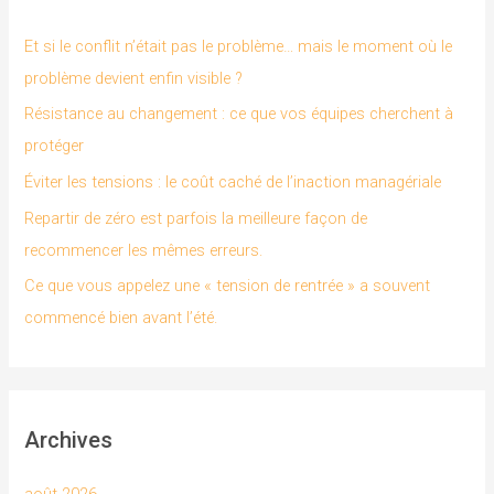
r
Et si le conflit n’était pas le problème… mais le moment où le
c
problème devient enfin visible ?
h
Résistance au changement : ce que vos équipes cherchent à
e
protéger
r
Éviter les tensions : le coût caché de l’inaction managériale
Repartir de zéro est parfois la meilleure façon de
:
recommencer les mêmes erreurs.
Ce que vous appelez une « tension de rentrée » a souvent
commencé bien avant l’été.
Archives
août 2026