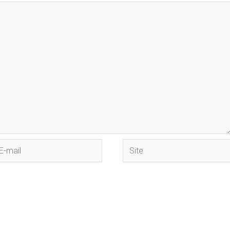
Site
il