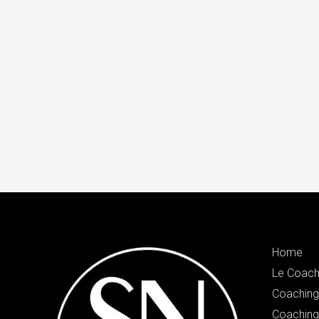
Home
Le Coach
Coaching 
Coaching