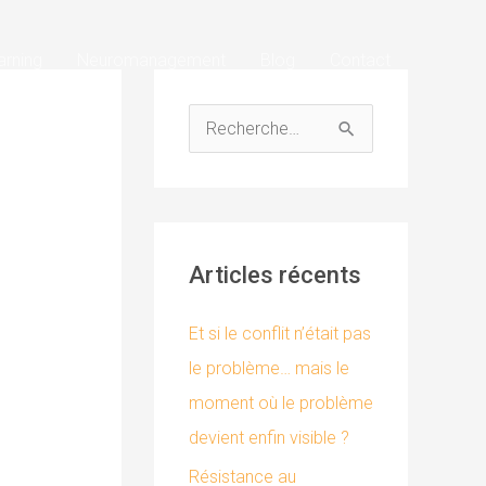
arning
Neuromanagement
Blog
Contact
R
e
c
h
Articles récents
e
r
Et si le conflit n’était pas
c
le problème… mais le
h
moment où le problème
e
devient enfin visible ?
r
Résistance au