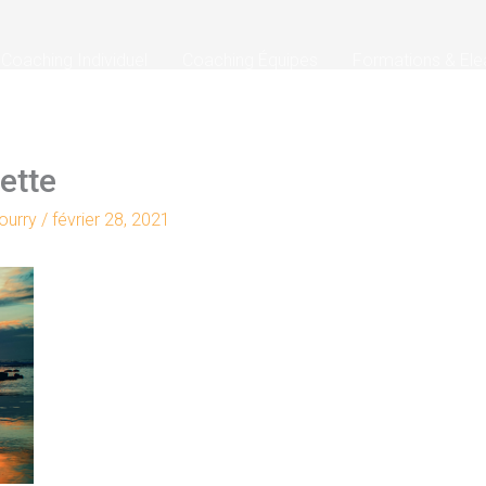
Coaching Individuel
Coaching Équipes
Formations & Ele
ette
Nourry
/
février 28, 2021