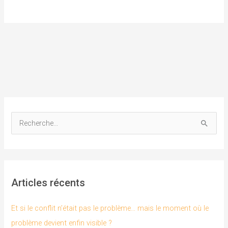
R
e
c
h
Articles récents
e
r
Et si le conflit n’était pas le problème… mais le moment où le
c
problème devient enfin visible ?