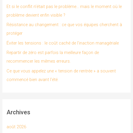
r
Et si le conflit n’était pas le problème… mais le moment où le
c
problème devient enfin visible ?
h
Résistance au changement : ce que vos équipes cherchent à
e
protéger
r
Éviter les tensions : le coût caché de l’inaction managériale
Repartir de zéro est parfois la meilleure façon de
:
recommencer les mêmes erreurs.
Ce que vous appelez une « tension de rentrée » a souvent
commencé bien avant l’été.
Archives
août 2026