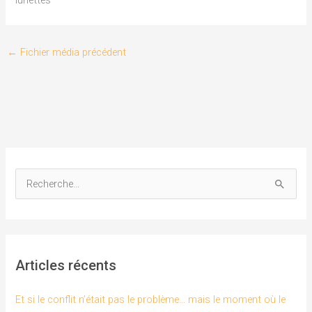
←
Fichier média précédent
R
e
c
h
Articles récents
e
r
Et si le conflit n’était pas le problème… mais le moment où le
c