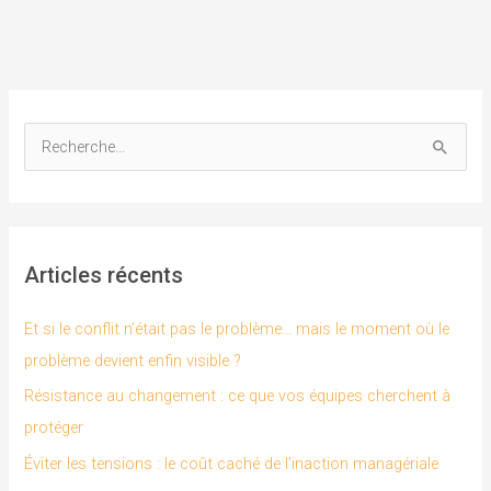
R
e
c
h
Articles récents
e
r
Et si le conflit n’était pas le problème… mais le moment où le
c
problème devient enfin visible ?
h
Résistance au changement : ce que vos équipes cherchent à
e
protéger
r
Éviter les tensions : le coût caché de l’inaction managériale