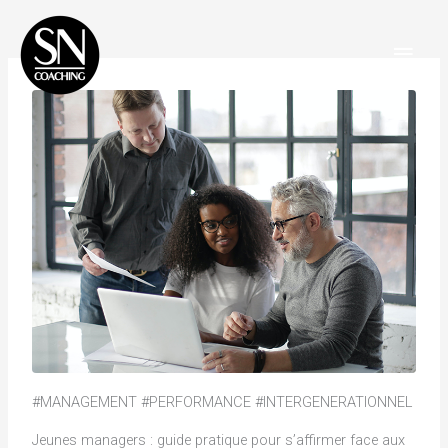
Aller
Men
au
Princ
contenu
#MANAGEMENT #PERFORMANCE #INTERGENERATIONNEL
Jeunes managers : guide pratique pour s’affirmer face aux