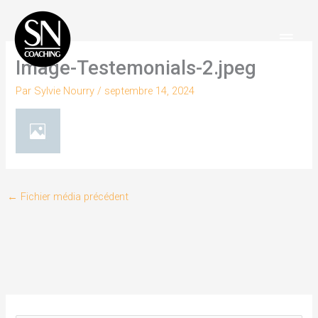
Aller
Men
au
Princ
contenu
Image-Testemonials-2.jpeg
Par
Sylvie Nourry
/
septembre 14, 2024
←
Fichier média précédent