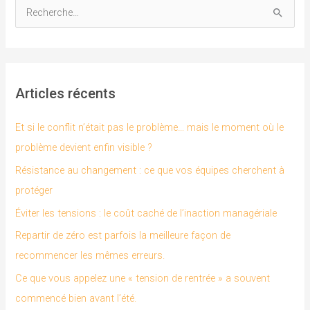
R
e
c
h
Articles récents
e
r
Et si le conflit n’était pas le problème… mais le moment où le
c
problème devient enfin visible ?
h
Résistance au changement : ce que vos équipes cherchent à
e
protéger
r
Éviter les tensions : le coût caché de l’inaction managériale
Repartir de zéro est parfois la meilleure façon de
:
recommencer les mêmes erreurs.
Ce que vous appelez une « tension de rentrée » a souvent
commencé bien avant l’été.