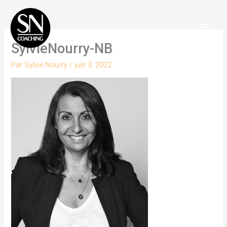
Aller
Men
au
Princ
contenu
SylvieNourry-NB
Par
Sylvie Nourry
/
juin 3, 2022