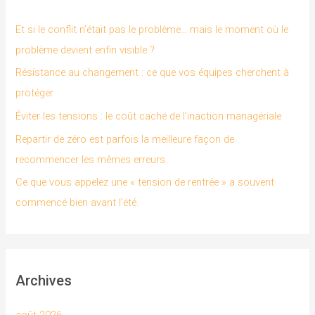
r
Et si le conflit n’était pas le problème… mais le moment où le
c
problème devient enfin visible ?
h
Résistance au changement : ce que vos équipes cherchent à
e
protéger
r
Éviter les tensions : le coût caché de l’inaction managériale
Repartir de zéro est parfois la meilleure façon de
:
recommencer les mêmes erreurs.
Ce que vous appelez une « tension de rentrée » a souvent
commencé bien avant l’été.
Archives
août 2026