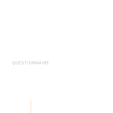
Coaching Individuel
Coaching Équipes
Formations & Ele
QUESTIONNAIRE
Styles Relationnels