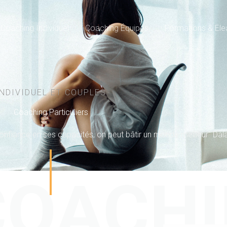
Coaching Individuel
Coaching Équipes
Formations & Ele
INDIVIDUEL ET COUPLES
Coaching Particuliers
 confiance en ses capacités, on peut bâtir un monde meilleur" Da
 COACH