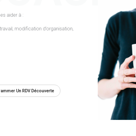
es aider à :
ravail, modification d’organisation,
rammer Un RDV Découverte