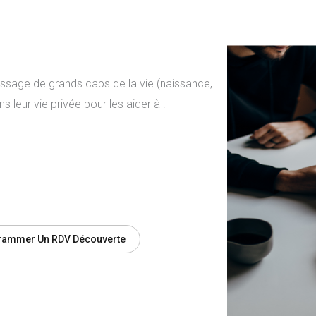
assage de grands caps de la vie (naissance,
leur vie privée pour les aider à :
rammer Un RDV Découverte