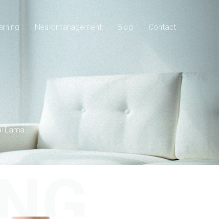
arning
Neuromanagement
Blog
Contact
laï Lama
ING