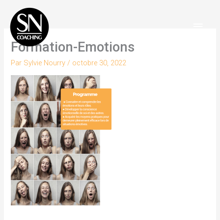
Aller
Men
au
Princ
contenu
Formation-Emotions
Par
Sylvie Nourry
/
octobre 30, 2022