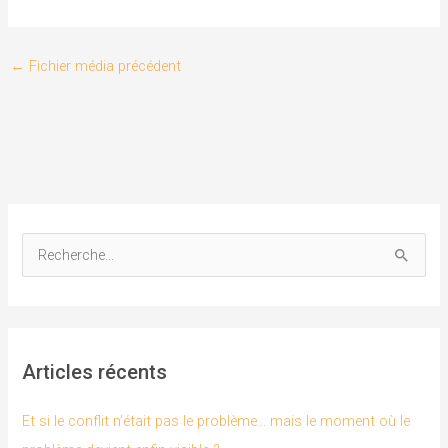
←
Fichier média précédent
R
e
c
h
Articles récents
e
r
Et si le conflit n’était pas le problème… mais le moment où le
c