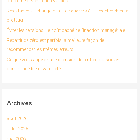
problème devient enfin visible ?
h
Résistance au changement : ce que vos équipes cherchent à
e
protéger
r
Éviter les tensions : le coût caché de l’inaction managériale
Repartir de zéro est parfois la meilleure façon de
:
recommencer les mêmes erreurs.
Ce que vous appelez une « tension de rentrée » a souvent
commencé bien avant l’été.
Archives
août 2026
juillet 2026
mai 2026