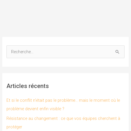
R
e
c
h
Articles récents
e
r
Et si le conflit n’était pas le problème… mais le moment où le
c
problème devient enfin visible ?
h
Résistance au changement : ce que vos équipes cherchent à
e
protéger
r