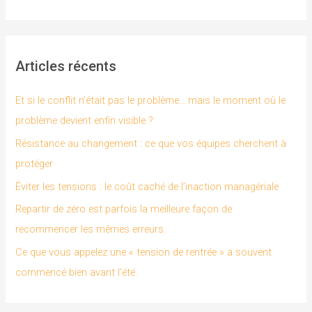
e
c
h
Articles récents
e
r
Et si le conflit n’était pas le problème… mais le moment où le
c
problème devient enfin visible ?
h
Résistance au changement : ce que vos équipes cherchent à
e
protéger
r
Éviter les tensions : le coût caché de l’inaction managériale
Repartir de zéro est parfois la meilleure façon de
:
recommencer les mêmes erreurs.
Ce que vous appelez une « tension de rentrée » a souvent
commencé bien avant l’été.