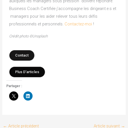
auxquels les managers sous pression doivent répondre.
Business Coach Certifiée j’accompagne les dirigeant.e.s et
managers pour les aider relever tous leurs défis
professionnels et personnels.
Contactez-moi
!
Crédit photo ©Unsplash
Contact
Plus D'articles
Partager :
←
Article précédent
Article suivant
→