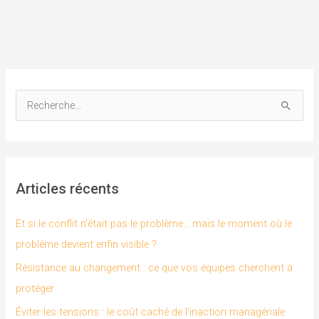
R
e
c
h
Articles récents
e
r
Et si le conflit n’était pas le problème… mais le moment où le
c
problème devient enfin visible ?
h
Résistance au changement : ce que vos équipes cherchent à
e
protéger
r
Éviter les tensions : le coût caché de l’inaction managériale