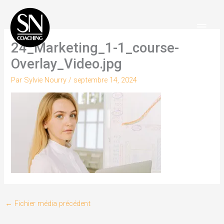
Aller
Men
au
Princ
contenu
24_Marketing_1-1_course-
Overlay_Video.jpg
Par
Sylvie Nourry
/
septembre 14, 2024
←
Fichier média précédent